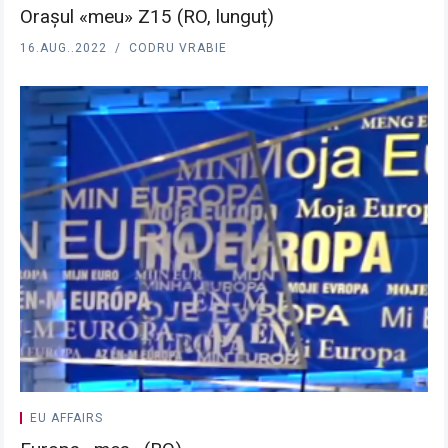
Orașul «meu» Z15 (RO, lunguț)
16.AUG..2022
CODRU VRABIE
EU AFFAIRS