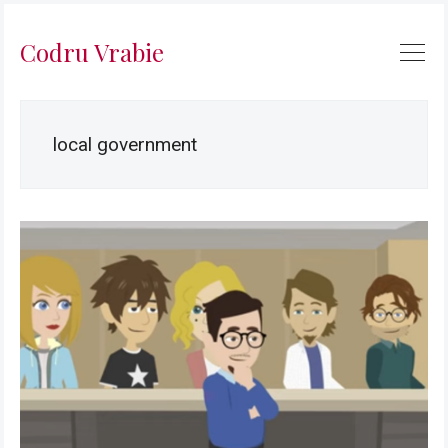
Codru Vrabie
local government
Caută
în
Codru
Vrabie